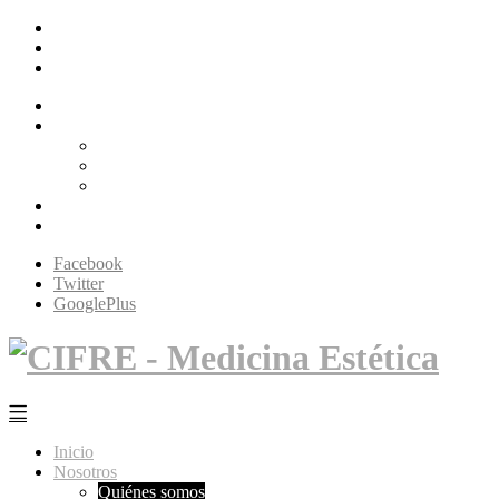
Facebook
Twitter
GooglePlus
Inicio
Nosotros
Quiénes somos
Filosofía Cifré
Tecnología
Servicios
Contacto
Facebook
Twitter
GooglePlus
Inicio
Nosotros
Quiénes somos