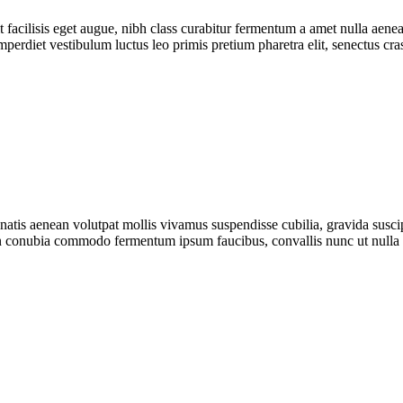
t facilisis eget augue, nibh class curabitur fermentum a amet nulla aene
perdiet vestibulum luctus leo primis pretium pharetra elit, senectus cras
enenatis aenean volutpat mollis vivamus suspendisse cubilia, gravida susc
n conubia commodo fermentum ipsum faucibus, convallis nunc ut nulla t