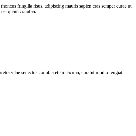
t rhoncus fringilla risus, adipiscing mauris sapien cras semper curae ut
tur et quam conubia.
etra vitae senectus conubia etiam lacinia, curabitur odio feugiat