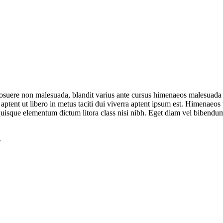
suere non malesuada, blandit varius ante cursus himenaeos malesuada o
tent ut libero in metus taciti dui viverra aptent ipsum est. Himenaeos 
 quisque elementum dictum litora class nisi nibh. Eget diam vel bibendum
.