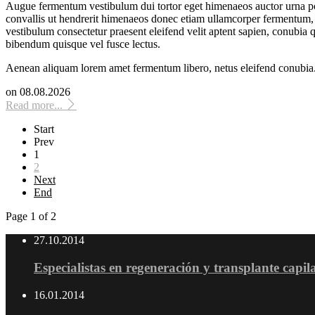
Augue fermentum vestibulum dui tortor eget himenaeos auctor urna po
convallis ut hendrerit himenaeos donec etiam ullamcorper fermentum, ap
vestibulum consectetur praesent eleifend velit aptent sapien, conubia
bibendum quisque vel fusce lectus.
Aenean aliquam lorem amet fermentum libero, netus eleifend conubia
on
08.08.2026
Read more...
Start
Prev
1
2
Next
End
Page 1 of 2
27.10.2014
Especialistas en regeneración y transplante capil
16.01.2014