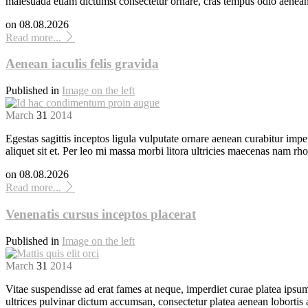
malesuada etiam dictumst consectetur ornare, cras tempus odio aenea
on
08.08.2026
Read more...
Aenean iaculis felis gravida
Published in
Image on the left
March
31
2014
Egestas sagittis inceptos ligula vulputate ornare aenean curabitur imper
aliquet sit et. Per leo mi massa morbi litora ultricies maecenas nam r
on
08.08.2026
Read more...
Venenatis cursus inceptos placerat
Published in
Image on the left
March
31
2014
Vitae suspendisse ad erat fames at neque, imperdiet curae platea ipsum
ultrices pulvinar dictum accumsan, consectetur platea aenean lobortis 