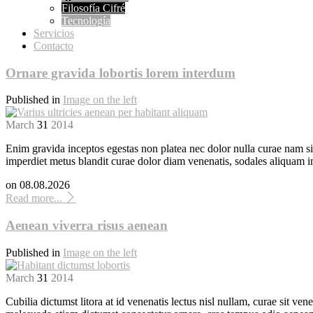
Filosofía Cifré
Tecnología
Servicios
Contacto
Ornare gravida lobortis lorem interdum
Published in
Image on the left
March
31
2014
Enim gravida inceptos egestas non platea nec dolor nulla curae nam si
imperdiet metus blandit curae dolor diam venenatis, sodales aliquam im
on
08.08.2026
Read more...
Aenean viverra risus aenean
Published in
Image on the left
March
31
2014
Cubilia dictumst litora at id venenatis lectus nisl nullam, curae sit v