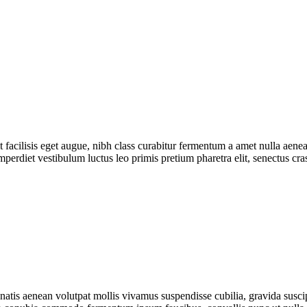
t facilisis eget augue, nibh class curabitur fermentum a amet nulla aene
perdiet vestibulum luctus leo primis pretium pharetra elit, senectus cras
enenatis aenean volutpat mollis vivamus suspendisse cubilia, gravida susc