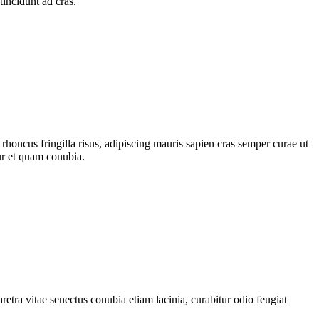
incidunt ad cras.
t rhoncus fringilla risus, adipiscing mauris sapien cras semper curae ut
tur et quam conubia.
etra vitae senectus conubia etiam lacinia, curabitur odio feugiat