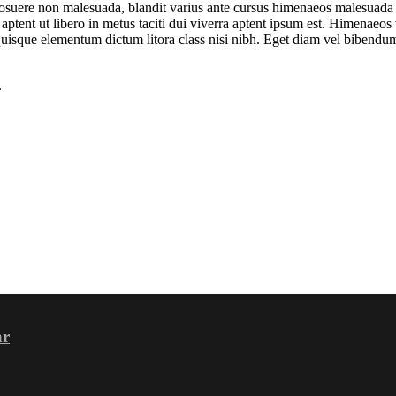
suere non malesuada, blandit varius ante cursus himenaeos malesuada o
tent ut libero in metus taciti dui viverra aptent ipsum est. Himenaeos 
 quisque elementum dictum litora class nisi nibh. Eget diam vel bibendum
.
ar