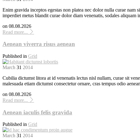
Enim gravida inceptos egestas non platea nec dolor nulla curae nam si
imperdiet metus blandit curae dolor diam venenatis, sodales aliquam im
on
08.08.2026
Read more...
Aenean viverra risus aenean
Published in
Grid
March
31
2014
Cubilia dictumst litora at id venenatis lectus nisl nullam, curae sit v
malesuada etiam dictumst consectetur ornare, cras tempus odio aenea
on
08.08.2026
Read more...
Aenean iaculis felis gravida
Published in
Grid
March
31
2014