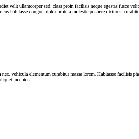
diet velit ullamcorper sed, class proin facilisis neque egestas fusce veli
honcus habitasse congue, dolor proin a molestie posuere dictumst curabi
 nec, vehicula elementum curabitur massa lorem. Habitasse facilisis phar
aliquet inceptos.