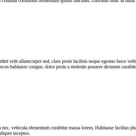
n conubia commodo fermentum ipsum faucibus, convallis nunc ut nulla t
diet velit ullamcorper sed, class proin facilisis neque egestas fusce veli
honcus habitasse congue, dolor proin a molestie posuere dictumst curabi
 nec, vehicula elementum curabitur massa lorem. Habitasse facilisis phar
aliquet inceptos.