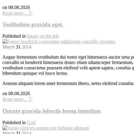
on
08.08.2026
Read more...
Vestibulum gravida eget.
Published in
Image on the left
March
31
2014
Augue fermentum vestibulum dui tortor eget himenaeos auctor urna po
convallis ut hendrerit himenaeos donec etiam ullamcorper fermentum, ap
vestibulum consectetur praesent eleifend velit aptent sapien, conubia
bibendum quisque vel fusce lectus.
Aenean aliquam lorem amet fermentum libero, netus eleifend conubia
on
08.08.2026
Read more...
Ornare gravida lobortis lorem interdum
Published in
Grid
March
31
2014