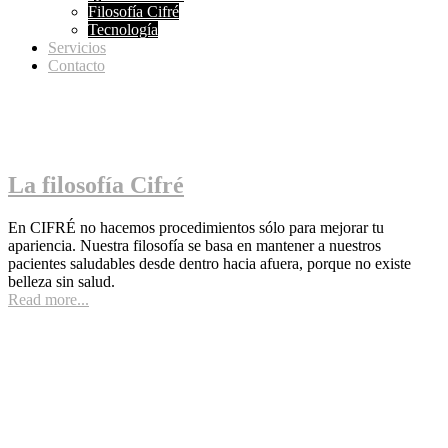
Filosofía Cifré
Tecnología
Servicios
Contacto
Cuidado por dentro y por fuera
Hacemos medicina tanto para cuidar tu interior como tu exterior.…
La filosofía Cifré
En CIFRÉ no hacemos procedimientos sólo para mejorar tu
apariencia. Nuestra filosofía se basa en mantener a nuestros
pacientes saludables desde dentro hacia afuera, porque no existe
belleza sin salud.
Read more...

Nutrición y Adelgazamiento
Es increíble la mejora en la calidad de vida de las personas
que podemos lograr…