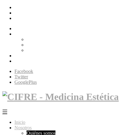
Facebook
Twitter
GooglePlus
Inicio
Nosotros
Quiénes somos
Filosofía Cifré
Tecnología
Servicios
Contacto
Facebook
Twitter
GooglePlus
Inicio
Nosotros
Quiénes somos