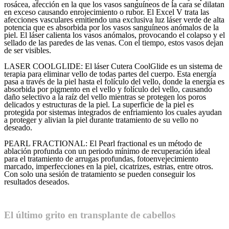
rosácea, afección en la que los vasos sanguíneos de la cara se dilatan
en exceso causando enrojecimiento o rubor. El Excel V trata las
afecciones vasculares emitiendo una exclusiva luz láser verde de alta
potencia que es absorbida por los vasos sanguíneos anómalos de la
piel. El láser calienta los vasos anómalos, provocando el colapso y el
sellado de las paredes de las venas. Con el tiempo, estos vasos dejan
de ser visibles.
LASER COOLGLIDE: El láser Cutera CoolGlide es un sistema de
terapia para eliminar vello de todas partes del cuerpo. Esta energía
pasa a través de la piel hasta el folículo del vello, donde la energía es
absorbida por pigmento en el vello y folículo del vello, causando
daño selectivo a la raíz del vello mientras se protegen los poros
delicados y estructuras de la piel. La superficie de la piel es
protegida por sistemas integrados de enfriamiento los cuales ayudan
a proteger y alivian la piel durante tratamiento de su vello no
deseado.
PEARL FRACTIONAL: El Pearl fractional es un método de
ablación profunda con un periodo mínimo de recuperación ideal
para el tratamiento de arrugas profundas, fotoenvejecimiento
marcado, imperfecciones en la piel, cicatrizes, estrías, entre otros.
Con solo una sesión de tratamiento se pueden conseguir los
resultados deseados.
El último grito en transplante de cabellos