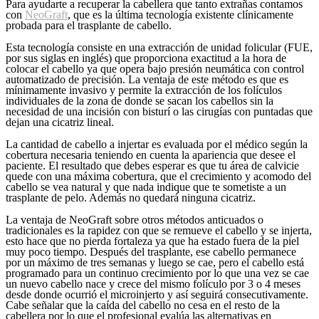
Para ayudarte a recuperar la cabellera que tanto extrañas contamos
con
NeoGraft
, que es la última tecnología existente clínicamente
probada para el trasplante de cabello.
Esta tecnología consiste en una extracción de unidad folicular (FUE,
por sus siglas en inglés) que proporciona exactitud a la hora de
colocar el cabello ya que opera bajo presión neumática con control
automatizado de precisión. La ventaja de este método es que es
mínimamente invasivo y permite la extracción de los folículos
individuales de la zona de donde se sacan los cabellos sin la
necesidad de una incisión con bisturí o las cirugías con puntadas que
dejan una cicatriz lineal.
La cantidad de cabello a injertar es evaluada por el médico según la
cobertura necesaria teniendo en cuenta la apariencia que desee el
paciente. El resultado que debes esperar es que tu área de calvicie
quede con una máxima cobertura, que el crecimiento y acomodo del
cabello se vea natural y que nada indique que te sometiste a un
trasplante de pelo. Además no quedará ninguna cicatriz.
La ventaja de NeoGraft sobre otros métodos anticuados o
tradicionales es la rapidez con que se remueve el cabello y se injerta,
esto hace que no pierda fortaleza ya que ha estado fuera de la piel
muy poco tiempo. Después del trasplante, ese cabello permanece
por un máximo de tres semanas y luego se cae, pero el cabello está
programado para un continuo crecimiento por lo que una vez se cae
un nuevo cabello nace y crece del mismo folículo por 3 o 4 meses
desde donde ocurrió el microinjerto y así seguirá consecutivamente.
Cabe señalar que la caída del cabello no cesa en el resto de la
cabellera por lo que el profesional evalúa las alternativas en