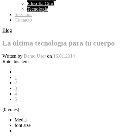
Filosofía Cifré
Tecnología
Servicios
Contacto
Blog
La última tecnología para tu cuerpo
Written by
Demo User
on
16.01.2014
Rate this item
1
2
3
4
5
(0 votes)
Media
font size