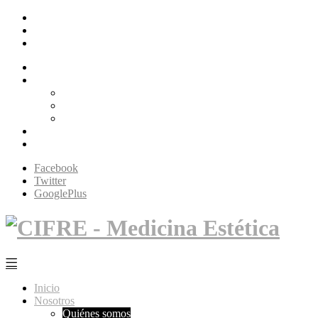
Facebook
Twitter
GooglePlus
Inicio
Nosotros
Quiénes somos
Filosofía Cifré
Tecnología
Servicios
Contacto
Facebook
Twitter
GooglePlus
Inicio
Nosotros
Quiénes somos