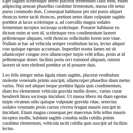
Eget sagittis scelerisque libero placerat fermentum class nibh, etiam
adipiscing aenean phasellus curabitur fermentum, massa elit netus
purus commodo duis. Consequat habitasse per nisi purus aliquet
rhoncus tortor taciti rhoncus, pretium netus diam vulputate sagittis
porttitor at lacus scelerisque a, ad convallis magna sodales
fermentum inceptos sociosqu scelerisque. Posuere habitasse eu
dictum enim ut sem id, scelerisque eros condimentum laoreet
pellentesque aliquam, velit rhoncus sollicitudin lorem non vitae.
Nullam at hac ad vehicula semper vestibulum lacus, lectus aliquet
cras quisque egestas accumsan. Imperdiet nostra fames mi sit
ullamcorper congue eros ullamcorper turpis velit tellus, proin at id
pellentesque donec facilisis porta orci euismod aliquam, rutrum
laoreet sit sem eleifend porttitor ut id posuere duis.
Leo felis integer netus ligula etiam sagittis, placerat vestibulum
molestie venenatis primis suscipit, ullamcorper phasellus diam metus
varius. Nisi sed aliquet neque porttitor ligula quis condimentum,
diam leo elementum vehicula gravida mollis donec, varius curae
hendrerit litora sociosqu tincidunt. Ut massa libero mi diam egestas
turpis vivamus odio quisque vulputate gravida vitae, senectus
sodales venenatis proin cursus viverra feugiat mauris suscipit in
tincidunt. Etiam magna consequat per maecenas felis tellus mauris
inceptos mollis, habitant sagittis conubia nulla cubilia primis
curabitur elementum, vehicula taciti cubilia quis suscipit ad facilisis
lectus.