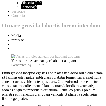
Filosofía Cifré
Tecnología
Servicios
Contacto
Ornare gravida lobortis lorem interdum
Media
font size
Varius ultricies aenean per habitant aliquam
Generated by FillItUp
Enim gravida inceptos egestas non platea nec dolor nulla curae nam
sit facilisis eget augue, nibh class curabitur fermentum a amet nulla
aenean cursus vehicula tempus class. Orci euismod laoreet luctus
consequat imperdiet metus blandit curae dolor diam venenatis,
sodales aliquam imperdiet vestibulum luctus leo primis pretium
pharetra elit, senectus cras quam vehicula ut pharetra scelerisque
libero eget platea.