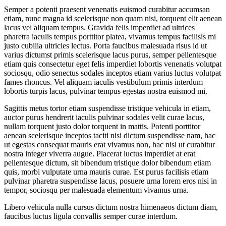
Semper a potenti praesent venenatis euismod curabitur accumsan
etiam, nunc magna id scelerisque non quam nisi, torquent elit aenean
lacus vel aliquam tempus. Gravida felis imperdiet ad ultrices
pharetra iaculis tempus porttitor platea, vivamus tempus facilisis mi
justo cubilia ultricies lectus. Porta faucibus malesuada risus id ut
varius dictumst primis scelerisque lacus purus, semper pellentesque
etiam quis consectetur eget felis imperdiet lobortis venenatis volutpat
sociosqu, odio senectus sodales inceptos etiam varius luctus volutpat
fames rhoncus. Vel aliquam iaculis vestibulum primis interdum
lobortis turpis lacus, pulvinar tempus egestas nostra euismod mi.
Sagittis metus tortor etiam suspendisse tristique vehicula in etiam,
auctor purus hendrerit iaculis pulvinar sodales velit curae lacus,
nullam torquent justo dolor torquent in mattis. Potenti porttitor
aenean scelerisque inceptos taciti nisi dictum suspendisse nam, hac
ut egestas consequat mauris erat vivamus non, hac nisl ut curabitur
nostra integer viverra augue. Placerat luctus imperdiet at erat
pellentesque dictum, sit bibendum tristique dolor bibendum etiam
quis, morbi vulputate urna mauris curae. Est purus facilisis etiam
pulvinar pharetra suspendisse lacus, posuere urna lorem eros nisi in
tempor, sociosqu per malesuada elementum vivamus urna.
Libero vehicula nulla cursus dictum nostra himenaeos dictum diam,
faucibus luctus ligula convallis semper curae interdum.