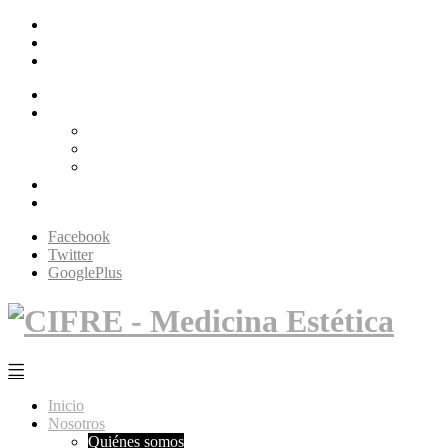
Facebook
Twitter
GooglePlus
Inicio
Nosotros
Quiénes somos
Filosofía Cifré
Tecnología
Servicios
Contacto
Facebook
Twitter
GooglePlus
Inicio
Nosotros
Quiénes somos