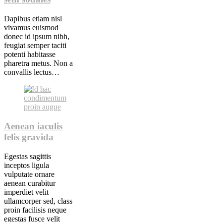
Dapibus etiam nisl
vivamus euismod
donec id ipsum nibh,
feugiat semper taciti
potenti habitasse
pharetra metus. Non a
convallis lectus…
Aenean iaculis
felis gravida
Egestas sagittis
inceptos ligula
vulputate ornare
aenean curabitur
imperdiet velit
ullamcorper sed, class
proin facilisis neque
egestas fusce velit