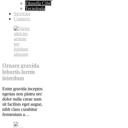
Filosofía Cifré
Tecnología
Servicios
Contacto
Ornare gravida
lobortis lorem
interdum
Enim gravida inceptos
egestas non platea nec
dolor nulla curae nam
sit facilisis eget augue,
nibh class curabitur
fermentum a…