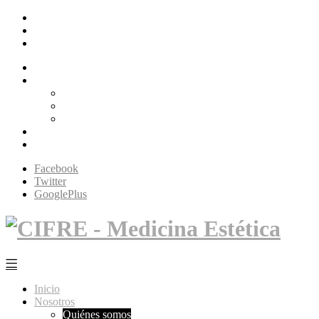
Facebook
Twitter
GooglePlus
Inicio
Nosotros
Quiénes somos
Filosofía Cifré
Tecnología
Servicios
Contacto
Facebook
Twitter
GooglePlus
Inicio
Nosotros
Quiénes somos