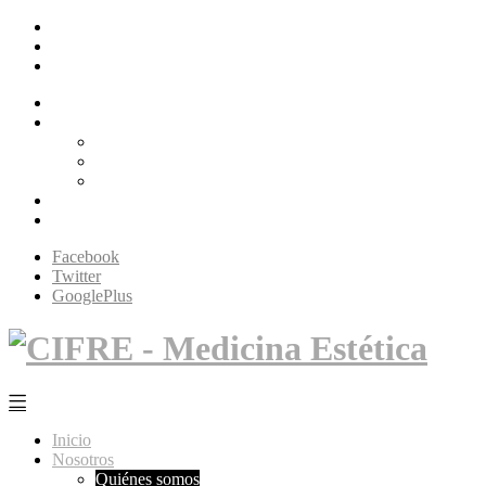
Facebook
Twitter
GooglePlus
Inicio
Nosotros
Quiénes somos
Filosofía Cifré
Tecnología
Servicios
Contacto
Facebook
Twitter
GooglePlus
Inicio
Nosotros
Quiénes somos