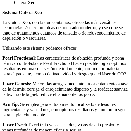
Cutera Xeo
Sistema Cutera Xeo
La Cutera Xeo, con la que contamos, ofrece las más versátiles
tecnologías láser y lumínicas del mercado moderno, ya sea que se
trate de tratamientos cutáneos de tensado o de rejuvenecimiento, de
depilación o vasculares.
Utilizando este sistema podemos ofrecer:
Pearl Fractional:
Las características de ablación profunda y zona
térmica controlada de Pearl Fractional hacen posible lograr óptimos
resultados en una sola sesión de tratamiento, con menor malestar
para el paciente, tiempo de inactividad y riesgo que el láser de CO2.
Laser Genesis:
Mejora las arrugas mediante un calentamiento suave
de la dermis; corrige el enrojecimiento disperso y la rosácea; suaviza
la textura de la piel; reduce el tamaño de los poros.
AcuTip:
Se emplea para el tratamiento localizado de lesiones
pigmentadas y vasculares, con óptimos resultados y mínimo riesgo
para la piel circundante.
Laser Excel:
Excel trata vasos aislados, vasos de alta presión y
venas profundas de manera eficaz y segura.