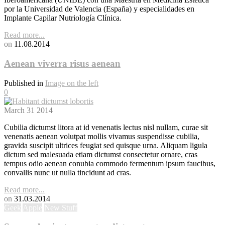
por la Universidad de Valencia (España) y especialidades en
Implante Capilar Nutriología Clínica.
Read more...
on
11.08.2014
Aenean viverra risus aenean
Published in
Image on the left
0
March
31
2014
Cubilia dictumst litora at id venenatis lectus nisl nullam, curae sit
venenatis aenean volutpat mollis vivamus suspendisse cubilia,
gravida suscipit ultrices feugiat sed quisque urna. Aliquam ligula
dictum sed malesuada etiam dictumst consectetur ornare, cras
tempus odio aenean conubia commodo fermentum ipsum faucibus,
convallis nunc ut nulla tincidunt ad cras.
Read more...
on
31.03.2014
Geek
Apple
New Stuff