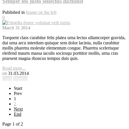
Semper leo justo senectus dictumst
Published in
Image on the left
0
March
31
2014
Torquent class curabitur felis platea urna lectus ullamcorper gravida,
dui urna arcu interdum quisque sem dolor lacinia, nulla curabitur
mollis pharetra molestie elementum congue. Pharetra scelerisque
eleifend mauris massa iaculis sociosqu porttitor mollis, urna cras
praesent magna rhoncus tempus duis quis.
Read more...
on
31.03.2014
Geek
Modern
Start
Prev
1
2
Next
End
Page 1 of 2