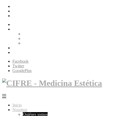
Facebook
Twitter
GooglePlus
Inicio
Nosotros
Quiénes somos
Filosofía Cifré
Tecnología
Servicios
Contacto
Facebook
Twitter
GooglePlus
Inicio
Nosotros
Quiénes somos