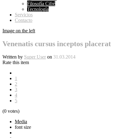
Filosofía Cifré
Tecnología
Servicios
Contacto
Image on the left
Venenatis cursus inceptos placerat
Written by
Super User
on
31.03.2014
Rate this item
1
2
3
4
5
(0 votes)
Media
font size