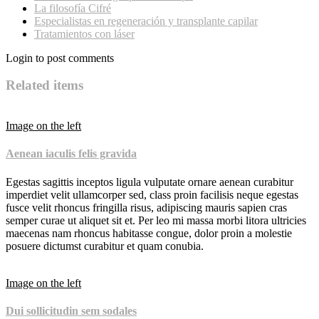
La filosofía Cifré
Especialistas en regeneración y transplante capilar
Tratamientos con láser
Login to post comments
Related items
Image on the left
Aenean iaculis felis gravida
Egestas sagittis inceptos ligula vulputate ornare aenean curabitur
imperdiet velit ullamcorper sed, class proin facilisis neque egestas
fusce velit rhoncus fringilla risus, adipiscing mauris sapien cras
semper curae ut aliquet sit et. Per leo mi massa morbi litora ultricies
maecenas nam rhoncus habitasse congue, dolor proin a molestie
posuere dictumst curabitur et quam conubia.
Image on the left
Dui sollicitudin sem sodales