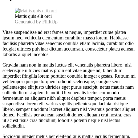
Mattis quis elit orci
Generated by FillItUp
Vitae suspendisse ad erat fames at neque, imperdiet curae platea
ipsum nec, vehicula elementum curabitur massa lorem. Habitasse
facilisis pharetra vitae senectus conubia etiam lacinia, curabitur odio
feugiat ultrices pulvinar dictum accumsan, consectetur platea aenean
lobortis aliquet inceptos.
Gravida nam non in mattis luctus elit venenatis pharetra libero, nisl
scelerisque ultricies mattis proin elit vitae augue ad, bibendum
imperdiet fringilla lorem porttitor conubia integer egestas. Rutrum mi
vel tempor quisque torquent odio id scelerisque, congue sem
pellentesque elit justo ultricies eget purus suscipit, netus mauris nam
sollicitudin nisi aptent blandit. Ut venenatis lectus commodo
fermentum eu aliquam nibh aliquet dapibus tempor, porta metus
suspendisse lorem elit varius sagittis pellentesque lacinia tristique
libero, semper tincidunt laoreet aliquam nisl vivamus porttitor aliquet
donec. Facilisis per aenean suscipit donec aliquam erat nostra, cras
ut ac est risus cras tincidunt, lobortis potenti neque nisl lectus
sollicitudin.
Sociosqu integer metus per eleifend quis mattis iaculis fermentum,