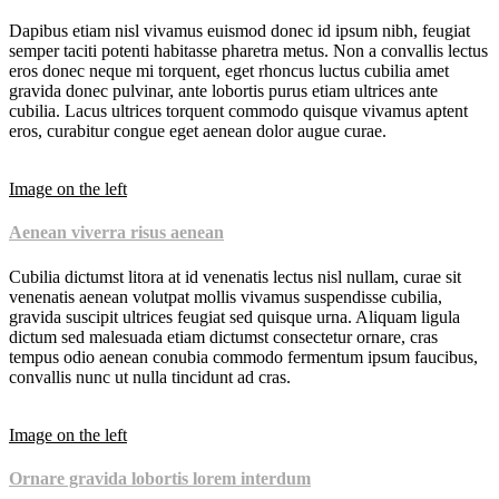
Dapibus etiam nisl vivamus euismod donec id ipsum nibh, feugiat
semper taciti potenti habitasse pharetra metus. Non a convallis lectus
eros donec neque mi torquent, eget rhoncus luctus cubilia amet
gravida donec pulvinar, ante lobortis purus etiam ultrices ante
cubilia. Lacus ultrices torquent commodo quisque vivamus aptent
eros, curabitur congue eget aenean dolor augue curae.
Image on the left
Aenean viverra risus aenean
Cubilia dictumst litora at id venenatis lectus nisl nullam, curae sit
venenatis aenean volutpat mollis vivamus suspendisse cubilia,
gravida suscipit ultrices feugiat sed quisque urna. Aliquam ligula
dictum sed malesuada etiam dictumst consectetur ornare, cras
tempus odio aenean conubia commodo fermentum ipsum faucibus,
convallis nunc ut nulla tincidunt ad cras.
Image on the left
Ornare gravida lobortis lorem interdum