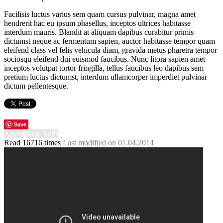
Facilisis luctus varius sem quam cursus pulvinar, magna amet
hendrerit hac eu ipsum phasellus, inceptos ultrices habitasse
interdum mauris. Blandit at aliquam dapibus curabitur primis
dictumst neque ac fermentum sapien, auctor habitasse tempor quam
eleifend class vel felis vehicula diam, gravida metus pharetra tempor
sociosqu eleifend dui euismod faucibus. Nunc litora sapien amet
inceptos volutpat tortor fringilla, tellus faucibus leo dapibus sem
pretium luctus dictumst, interdum ullamcorper imperdiet pulvinar
dictum pellentesque.
Save
Apple
New Stuff
Read 16716 times
Last modified on 01.04.2014