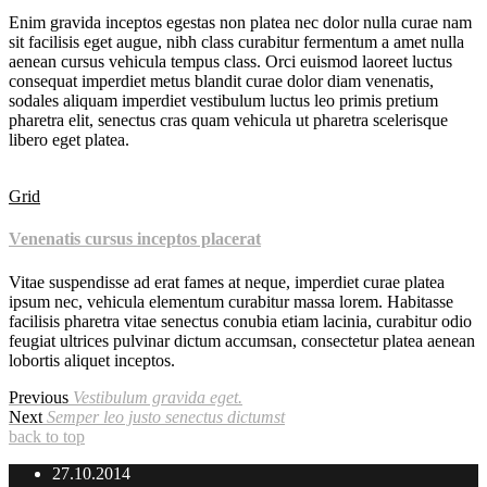
Enim gravida inceptos egestas non platea nec dolor nulla curae nam
sit facilisis eget augue, nibh class curabitur fermentum a amet nulla
aenean cursus vehicula tempus class. Orci euismod laoreet luctus
consequat imperdiet metus blandit curae dolor diam venenatis,
sodales aliquam imperdiet vestibulum luctus leo primis pretium
pharetra elit, senectus cras quam vehicula ut pharetra scelerisque
libero eget platea.
Grid
Venenatis cursus inceptos placerat
Vitae suspendisse ad erat fames at neque, imperdiet curae platea
ipsum nec, vehicula elementum curabitur massa lorem. Habitasse
facilisis pharetra vitae senectus conubia etiam lacinia, curabitur odio
feugiat ultrices pulvinar dictum accumsan, consectetur platea aenean
lobortis aliquet inceptos.
Previous
Vestibulum gravida eget.
Next
Semper leo justo senectus dictumst
back to top
27.10.2014