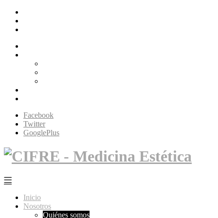
Facebook
Twitter
GooglePlus
Inicio
Nosotros
Quiénes somos
Filosofía Cifré
Tecnología
Servicios
Contacto
Facebook
Twitter
GooglePlus
Inicio
Nosotros
Quiénes somos