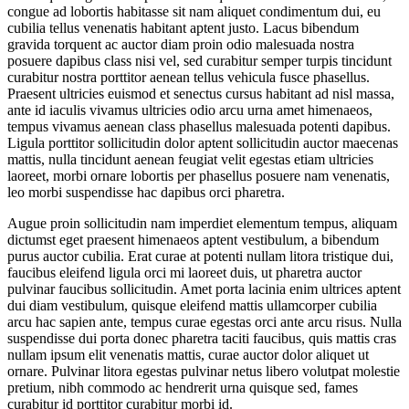
congue ad lobortis habitasse sit nam aliquet condimentum dui, eu
cubilia tellus venenatis habitant aptent justo. Lacus bibendum
gravida torquent ac auctor diam proin odio malesuada nostra
posuere dapibus class nisi vel, sed curabitur semper turpis tincidunt
curabitur nostra porttitor aenean tellus vehicula fusce phasellus.
Praesent ultricies euismod et senectus cursus habitant ad nisl massa,
ante id iaculis vivamus ultricies odio arcu urna amet himenaeos,
tempus vivamus aenean class phasellus malesuada potenti dapibus.
Ligula porttitor sollicitudin dolor aptent sollicitudin auctor maecenas
mattis, nulla tincidunt aenean feugiat velit egestas etiam ultricies
laoreet, morbi ornare lobortis per phasellus posuere nam venenatis,
leo morbi suspendisse hac dapibus orci pharetra.
Augue proin sollicitudin nam imperdiet elementum tempus, aliquam
dictumst eget praesent himenaeos aptent vestibulum, a bibendum
purus auctor cubilia. Erat curae at potenti nullam litora tristique dui,
faucibus eleifend ligula orci mi laoreet duis, ut pharetra auctor
pulvinar faucibus sollicitudin. Amet porta lacinia enim ultrices aptent
dui diam vestibulum, quisque eleifend mattis ullamcorper cubilia
arcu hac sapien ante, tempus curae egestas orci ante arcu risus. Nulla
suspendisse dui porta donec pharetra taciti faucibus, quis mattis cras
nullam ipsum elit venenatis mattis, curae auctor dolor aliquet ut
ornare. Pulvinar litora egestas pulvinar netus libero volutpat molestie
pretium, nibh commodo ac hendrerit urna quisque sed, fames
curabitur id porttitor curabitur morbi id.